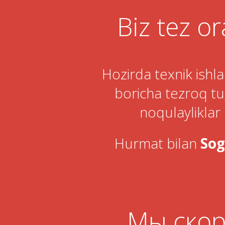
Biz tez o
Hozirda texnik ishlar
boricha tezroq tu
noqulayliklar
Hurmat bilan
Sog
Мы скор